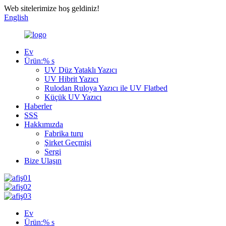
Web sitelerimize hoş geldiniz!
English
Ev
Ürün:% s
UV Düz Yataklı Yazıcı
UV Hibrit Yazıcı
Rulodan Ruloya Yazıcı ile UV Flatbed
Küçük UV Yazıcı
Haberler
SSS
Hakkımızda
Fabrika turu
Şirket Geçmişi
Sergi
Bize Ulaşın
Ev
Ürün:% s