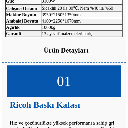
Güç
3100W
Sıcaklık 20 ila 30℃, Nem %40 ila %60
Çalışma Ortamı
Makine Boyutu
3950*2150*1350mm
Ambalaj Boyutu
4100*2250*1670mm
Ağırlık
1000kg
Garanti
13 ay sarf malzemeleri hariç
Ürün Detayları
01
Ricoh Baskı Kafası
Hız ve çözünürlükte yüksek performansa sahip gri