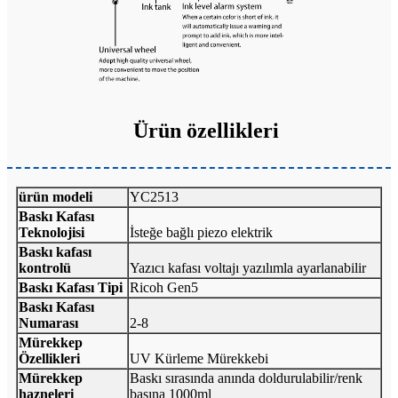
Ürün özellikleri
ürün modeli
YC2513
Baskı Kafası
Teknolojisi
İsteğe bağlı piezo elektrik
Baskı kafası
kontrolü
Yazıcı kafası voltajı yazılımla ayarlanabilir
Baskı Kafası Tipi
Ricoh Gen5
Baskı Kafası
Numarası
2-8
Mürekkep
Özellikleri
UV Kürleme Mürekkebi
Mürekkep
Baskı sırasında anında doldurulabilir/renk
hazneleri
başına 1000ml