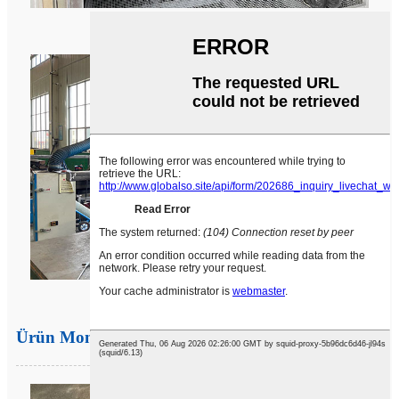
Sac Kaplama
kaynak teknolojisi
Ürün Montajı