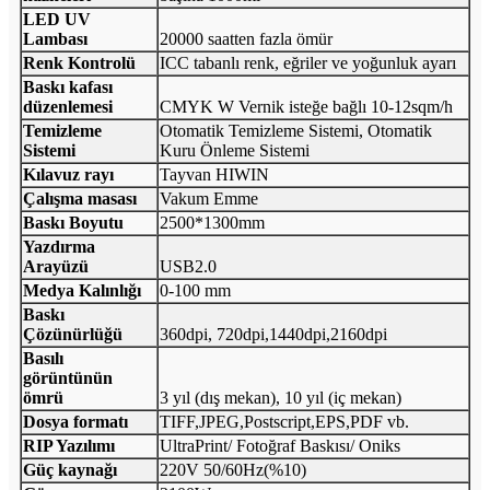
LED UV
Lambası
20000 saatten fazla ömür
Renk Kontrolü
ICC tabanlı renk, eğriler ve yoğunluk ayarı
Baskı kafası
düzenlemesi
CMYK W Vernik isteğe bağlı 10-12sqm/h
Temizleme
Otomatik Temizleme Sistemi, Otomatik
Sistemi
Kuru Önleme Sistemi
Kılavuz rayı
Tayvan HIWIN
Çalışma masası
Vakum Emme
Baskı Boyutu
2500*1300mm
Yazdırma
Arayüzü
USB2.0
Medya Kalınlığı
0-100 mm
Baskı
Çözünürlüğü
360dpi, 720dpi,1440dpi,2160dpi
Basılı
görüntünün
ömrü
3 yıl (dış mekan), 10 yıl (iç mekan)
Dosya formatı
TIFF,JPEG,Postscript,EPS,PDF vb.
RIP Yazılımı
UltraPrint/ Fotoğraf Baskısı/ Oniks
Güç kaynağı
220V 50/60Hz(%10)