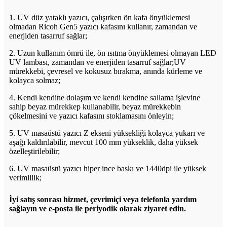
1. UV düz yataklı yazıcı, çalışırken ön kafa önyüklemesi
olmadan Ricoh Gen5 yazıcı kafasını kullanır, zamandan ve
enerjiden tasarruf sağlar;
2. Uzun kullanım ömrü ile, ön ısıtma önyüklemesi olmayan LED
UV lambası, zamandan ve enerjiden tasarruf sağlar;UV
mürekkebi, çevresel ve kokusuz bırakma, anında kürleme ve
kolayca solmaz;
4. Kendi kendine dolaşım ve kendi kendine sallama işlevine
sahip beyaz mürekkep kullanabilir, beyaz mürekkebin
çökelmesini ve yazıcı kafasını stoklamasını önleyin;
5. UV masaüstü yazıcı Z ekseni yüksekliği kolayca yukarı ve
aşağı kaldırılabilir, mevcut 100 mm yükseklik, daha yüksek
özelleştirilebilir;
6. UV masaüstü yazıcı hiper ince baskı ve 1440dpi ile yüksek
verimlilik;
İyi satış sonrası hizmet, çevrimiçi veya telefonla yardım
sağlayın ve e-posta ile periyodik olarak ziyaret edin.