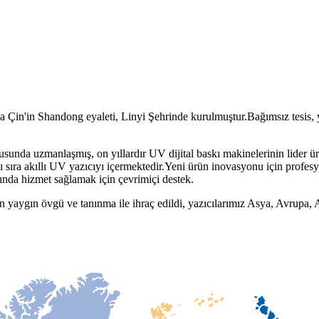
Çin'in Shandong eyaleti, Linyi Şehrinde kurulmuştur.Bağımsız tesis, yıl
nusunda uzmanlaşmış, on yıllardır UV dijital baskı makinelerinin lider üre
ıra akıllı UV yazıcıyı içermektedir.Yeni ürün inovasyonu için profesyon
nında hizmet sağlamak için çevrimiçi destek.
an yaygın övgü ve tanınma ile ihraç edildi, yazıcılarımız Asya, Avrupa, 