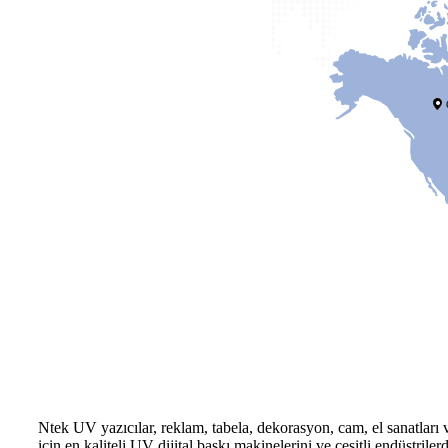
Ntek UV yazıcılar, reklam, tabela, dekorasyon, cam, el sanatları 
için en kaliteli UV dijital baskı makinelerini ve çeşitli endüstril