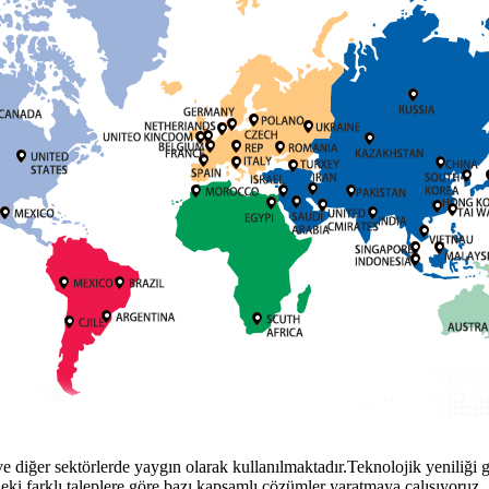
ve diğer sektörlerde yaygın olarak kullanılmaktadır.Teknolojik yeniliği 
erdeki farklı taleplere göre bazı kapsamlı çözümler yaratmaya çalışıyoruz.