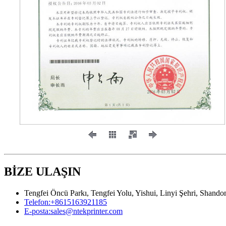
BİZE ULAŞIN
Tengfei Öncü Parkı, Tengfei Yolu, Yishui, Linyi Şehri, Shando
Telefon:
+8615163921185
E-posta:
sales@ntekprinter.com