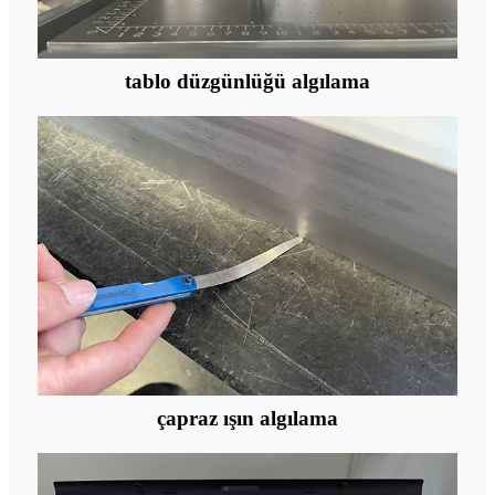
tablo düzgünlüğü algılama
çapraz ışın algılama