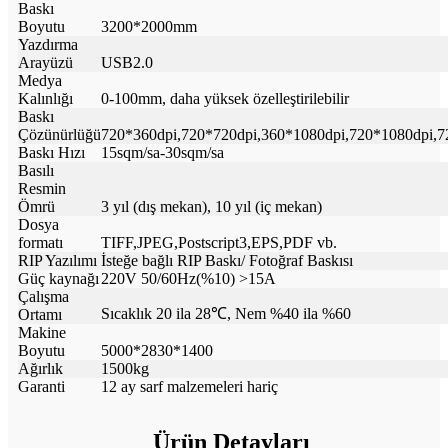
Baskı
Boyutu
3200*2000mm
Yazdırma
Arayüzü
USB2.0
Medya
Kalınlığı
0-100mm, daha yüksek özelleştirilebilir
Baskı
Çözünürlüğü
720*360dpi,720*720dpi,360*1080dpi,720*1080dpi,
7
Baskı Hızı
15sqm/sa-30sqm/sa
Basılı
Resmin
Ömrü
3 yıl (dış mekan), 10 yıl (iç mekan)
Dosya
formatı
TIFF,JPEG,Postscript3,EPS,PDF vb.
RIP Yazılımı
İsteğe bağlı RIP Baskı/ Fotoğraf Baskısı
Güç kaynağı
220V 50/60Hz(%10) >15A
Çalışma
Sıcaklık 20 ila 28℃, Nem %40 ila %60
Ortamı
Makine
Boyutu
5000*2830*1400
Ağırlık
1500kg
Garanti
12 ay sarf malzemeleri hariç
Ürün Detayları