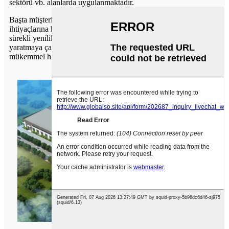
sektörü vb. alanlarda uygulanmaktadır.
Başta müşteriler ve acenteler olmak üzere tüm insanların
ihtiyaçlarına hizmet etmeye çalışıyoruz.Baskı makineleri alanında
sürekli yenilikçi teknolojiler geliştirerek, yüksek kaliteli ürünler
yaratmaya çalışıyoruz ve
insanların hayatını iyileştirmek için
mükemmel hizmetler.