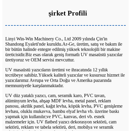
şirket Profili
Linyi Win-Win Machinery Co., Ltd 2009 yılında Çin'in
Shandong Eyaleti'nde kuruldu.Ar-Ge, üretim, satış ve bakım ile
bir bütün halinde entegre edilmiş yüksek teknolojili bir makine
üreticisidir.Biz esas olarak geniş formatlı UV masaüstü yazıcılar
üretiyoruz ve OEM servisi mevcuttur.
UV masaüstü yazıcıların üretimi ve ihracatında 12 yıllık
tecrübeye sahibiz.Yüksek kaliteli yazıcılar ve kusursuz hizmet ile
yazıcılarımız Avrupa ve Orta Doğu ve Amerika pazarında
memnuniyetle karşılanmaktadır.
UV düz yataklı yazıcı, cam, seramik karo, PVC tavan,
alüminyum levha, ahşap MDF levha, metal panel, reklam
panosu, akrilik panel, kağıt levha, köpük levha, PVC genişleme
levhası, oluklu mukavva, bambu elyaf levha vb. üzerine baskı
yapmak için kullanılır;ve PVC, kanvas, deri vb. esnek
malzemeler için. UV flatbed yazıcı dekorasyon sektörü, cam
sektörü, reklam ve tabela sektörü, deri, mobilya ve seramik