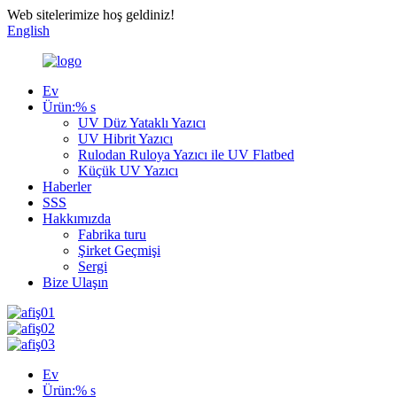
Web sitelerimize hoş geldiniz!
English
Ev
Ürün:% s
UV Düz Yataklı Yazıcı
UV Hibrit Yazıcı
Rulodan Ruloya Yazıcı ile UV Flatbed
Küçük UV Yazıcı
Haberler
SSS
Hakkımızda
Fabrika turu
Şirket Geçmişi
Sergi
Bize Ulaşın
Ev
Ürün:% s