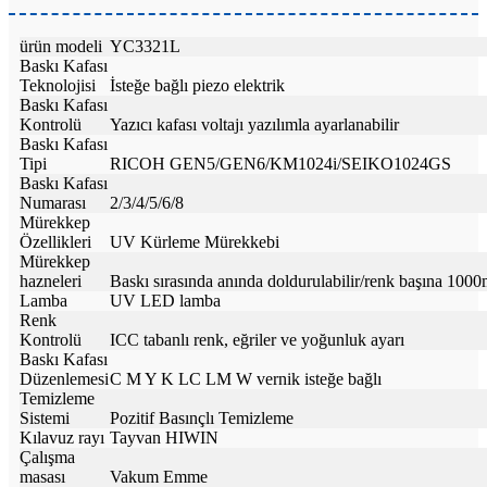
ürün modeli
YC3321L
Baskı Kafası
Teknolojisi
İsteğe bağlı piezo elektrik
Baskı Kafası
Kontrolü
Yazıcı kafası voltajı yazılımla ayarlanabilir
Baskı Kafası
Tipi
RICOH GEN5/GEN6/KM1024i/SEIKO1024GS
Baskı Kafası
Numarası
2/3/4/5/6/8
Mürekkep
Özellikleri
UV Kürleme Mürekkebi
Mürekkep
hazneleri
Baskı sırasında anında doldurulabilir/renk başına 1000
Lamba
UV LED lamba
Renk
Kontrolü
ICC tabanlı renk, eğriler ve yoğunluk ayarı
Baskı Kafası
Düzenlemesi
C M Y K LC LM W vernik isteğe bağlı
Temizleme
Sistemi
Pozitif Basınçlı Temizleme
Kılavuz rayı
Tayvan HIWIN
Çalışma
masası
Vakum Emme